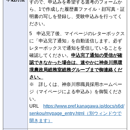
すので、申込みを希望する選考のフォームか
ら、1で作成した履歴書ファイル・顔写真・証
明書の写しを登録し、受験申込みを行ってく
ださい。
5 申込完了後、マイページのレターボックス
に「申込完了通知」を自動送信します。必ず
レターボックスで通知を受信していることを
確認してください。
申込完了通知の受信が確
認できなかった場合は、速やかに神奈川県環
境農政局総務室総務グループまで御連絡くだ
さい。
※ 詳しくは、神奈川県職員採用ホームペー
ジ（マイページによる申込み）を御覧くださ
い。
URL
https://www.pref.kanagawa.jp/docs/s6d/
senkou/mypage_entry.html（別ウィンドウで
開きます）