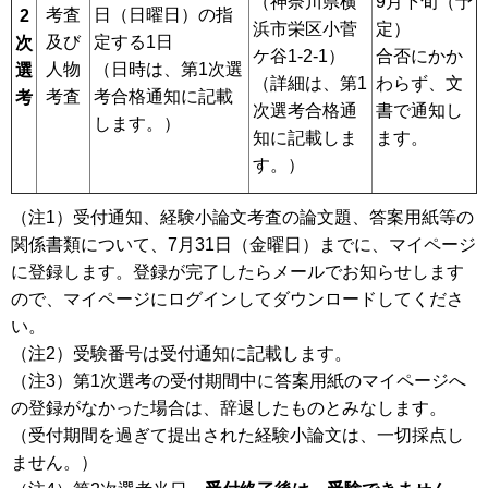
（神奈川県横
9月下旬（予
考査
日（日曜日）の指
2
浜市栄区小菅
定）
及び
定する1日
次
ケ谷1-2-1）
合否にかか
人物
（日時は、第1次選
選
（詳細は、第1
わらず、文
考査
考合格通知に記載
考
次選考合格通
書で通知し
します。）
知に記載しま
ます。
す。）
（注1）受付通知、経験小論文考査の論文題、答案用紙等の
関係書類について、7月31日（金曜日）までに、マイページ
に登録します。登録が完了したらメールでお知らせします
ので、マイページにログインしてダウンロードしてくださ
い。
（注2）受験番号は受付通知に記載します。
（注3）第1次選考の受付期間中に答案用紙のマイページへ
の登録がなかった場合は、辞退したものとみなします。
（受付期間を過ぎて提出された経験小論文は、一切採点し
ません。）