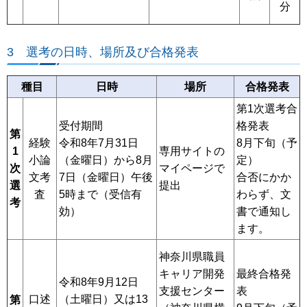
分
3 選考の日時、場所及び合格発表
種目
日時
場所
合格発表
第1次選考合
受付期間
格発表
第
経験
令和8年7月31日
8月下旬（予
1
専用サイトの
小論
（金曜日）から8月
定）
次
マイページで
文考
7日（金曜日）午後
合否にかか
選
提出
査
5時まで（受信有
わらず、文
考
効）
書で通知し
ます。
神奈川県職員
キャリア開発
最終合格発
令和8年9月12日
支援センター
表
口述
（土曜日）又は13
第