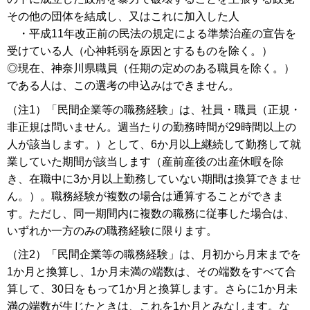
その他の団体を結成し、又はこれに加入した人
・平成11年改正前の民法の規定による準禁治産の宣告を
受けている人（心神耗弱を原因とするものを除く。）
◎現在、神奈川県職員（任期の定めのある職員を除く。）
である人は、この選考の申込みはできません。
（注1）「民間企業等の職務経験」は、社員・職員（正規・
非正規は問いません。週当たりの勤務時間が29時間以上の
人が該当します。）として、6か月以上継続して勤務して就
業していた期間が該当します（産前産後の出産休暇を除
き、在職中に3か月以上勤務していない期間は換算できませ
ん。）。職務経験が複数の場合は通算することができま
す。ただし、同一期間内に複数の職務に従事した場合は、
いずれか一方のみの職務経験に限ります。
（注2）「民間企業等の職務経験」は、月初から月末までを
1か月と換算し、1か月未満の端数は、その端数をすべて合
算して、30日をもって1か月と換算します。さらに1か月未
満の端数が生じたときは、これを1か月とみなします。な