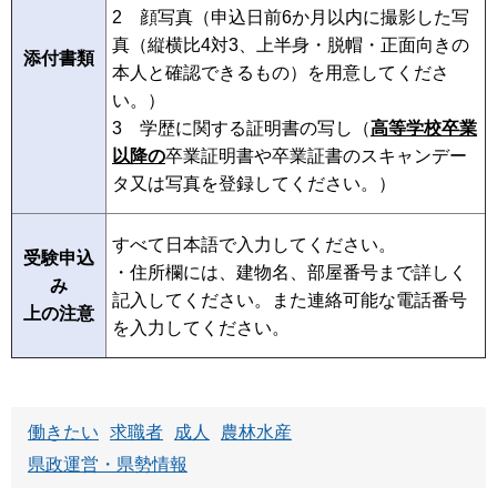
2 顔写真（申込日前6か月以内に撮影した写
真（縦横比4対3、上半身・脱帽・正面向きの
添付書類
本人と確認できるもの）を用意してくださ
い。）
3 学歴に関する証明書の写し（
高等学校卒業
以降の
卒業証明書や卒業証書のスキャンデー
タ又は写真を登録してください。）
すべて日本語で入力してください。
受験申込
・住所欄には、建物名、部屋番号まで詳しく
み
記入してください。また連絡可能な電話番号
上の注意
を入力してください。
働きたい
求職者
成人
農林水産
県政運営・県勢情報