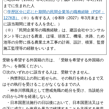
までに生まれた人
〇
学歴区分に応じた期間の民間企業等の職務経験（PDF：
127KB）
（※）を有する人（令和9（2027）年3月末まで
に該当期間に達する人を含む。）
（※）「民間企業等の職務経験」は、建設会社やコンサル
タント等における農道、ほ場、頭首工、機場、水路、ため
池等の分野に係る農業土木工事の計画、設計、積算、監督
施工監理等の経験をいいます。
受験を希望する外国籍の方は、「受験を希望する外国籍の
方へ」を御覧ください。
◎次のいずれかに該当する人は、受験できません。
・拘禁刑以上の刑に処せられ、その執行を終わるまで又
はその執行を受けることがなくなるまでの人
・神奈川県職員として懲戒免職の処分を受け、当該処分
の日から2年を経過しない人
・日本国憲法施行の日以後において、日本国憲法又はそ
の下に成立した政府を暴力で破壊することを主張する政党