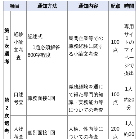
種目
通知方法
通知内容
配点
時間
専用
第
経験
サイ
記述式
1
民間企業等での
100
小論
トの
次
職務経験に関す
1題必須解答
点
文考
マイ
選
る小論文考査
800字程度
査
ペー
考
ジで
提出
職務経験を通じ
1人
口述
て得た専門的知
100
職務面接1回
約20
第
考査
識・実務能力等
点
分
2
についての考査
次
選
1人
人物
人柄、性向等に
200
考
個別面接1回
約20
考査
ついての考査
点