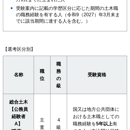
受験案内に記載の学歴区分に応じた期間の土木職
の職務経験を有する人（令和9（2027）年3月末ま
でに該当期間に達する人を含む。）
【選考区分別】
職
職
務
名称
受験資格
位
の
級
総合土木
【公務員
国又は地方公共団体に
経験者
おける土木職としての
主
4
A】
職務経験を
5年以上
有
査
級