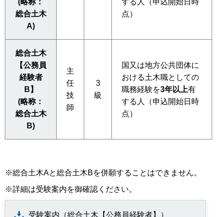
(略称：
する人（申込開始日時
総合土木
点）
A)
総合土木
【公務員
国又は地方公共団体に
主
経験者
おける土木職としての
任
3
B】
職務経験を
3年以上
有
技
級
(略称：
する人（申込開始日時
師
総合土木
点）
B)
※総合土木Aと総合土木Bを併願することはできません。
※詳細は受験案内を御確認ください。
受験案内（総合土木【公務員経験者】）